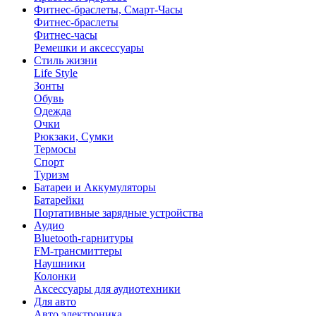
Фитнес-браслеты, Смарт-Часы
Фитнес-браслеты
Фитнес-часы
Ремешки и аксессуары
Стиль жизни
Life Style
Зонты
Обувь
Одежда
Очки
Рюкзаки, Сумки
Термосы
Спорт
Туризм
Батареи и Аккумуляторы
Батарейки
Портативные зарядные устройства
Аудио
Bluetooth-гарнитуры
FM-трансмиттеры
Наушники
Колонки
Аксессуары для аудиотехники
Для авто
Авто электроника