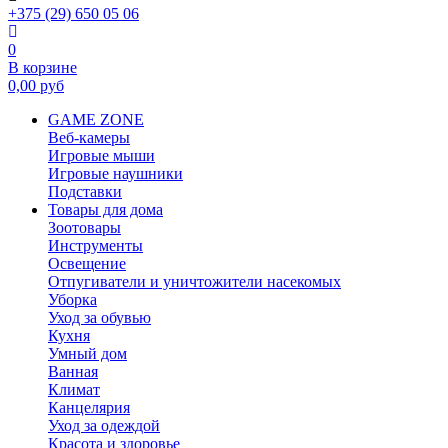
+375 (29) 650 05 06
0
В корзине
0,00
руб
GAME ZONE
Веб-камеры
Игровые мыши
Игровые наушники
Подставки
Товары для дома
Зоотовары
Инструменты
Освещение
Отпугиватели и уничтожители насекомых
Уборка
Уход за обувью
Кухня
Умный дом
Ванная
Климат
Канцелярия
Уход за одеждой
Красота и здоровье