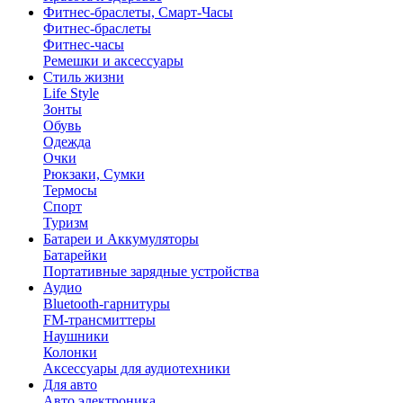
Фитнес-браслеты, Смарт-Часы
Фитнес-браслеты
Фитнес-часы
Ремешки и аксессуары
Стиль жизни
Life Style
Зонты
Обувь
Одежда
Очки
Рюкзаки, Сумки
Термосы
Спорт
Туризм
Батареи и Аккумуляторы
Батарейки
Портативные зарядные устройства
Аудио
Bluetooth-гарнитуры
FM-трансмиттеры
Наушники
Колонки
Аксессуары для аудиотехники
Для авто
Авто электроника