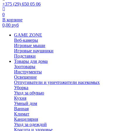
+375 (29) 650 05 06
0
В корзине
0,00
руб
GAME ZONE
Веб-камеры
Игровые мыши
Игровые наушники
Подставки
Товары для дома
Зоотовары
Инструменты
Освещение
Отпугиватели и уничтожители насекомых
Уборка
Уход за обувью
Кухня
Умный дом
Ванная
Климат
Канцелярия
Уход за одеждой
Красота и здоровье