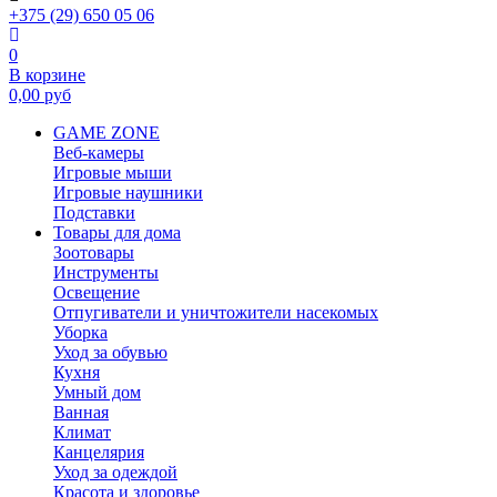
+375 (29) 650 05 06
0
В корзине
0,00
руб
GAME ZONE
Веб-камеры
Игровые мыши
Игровые наушники
Подставки
Товары для дома
Зоотовары
Инструменты
Освещение
Отпугиватели и уничтожители насекомых
Уборка
Уход за обувью
Кухня
Умный дом
Ванная
Климат
Канцелярия
Уход за одеждой
Красота и здоровье