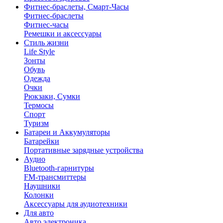
Фитнес-браслеты, Смарт-Часы
Фитнес-браслеты
Фитнес-часы
Ремешки и аксессуары
Стиль жизни
Life Style
Зонты
Обувь
Одежда
Очки
Рюкзаки, Сумки
Термосы
Спорт
Туризм
Батареи и Аккумуляторы
Батарейки
Портативные зарядные устройства
Аудио
Bluetooth-гарнитуры
FM-трансмиттеры
Наушники
Колонки
Аксессуары для аудиотехники
Для авто
Авто электроника