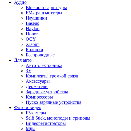
Аудио
Bluetooth-гарнитуры
FM-трансмиттеры
Наушники
Baseus
Haylou
Honor
QCY
Xiaomi
Колонки
Беспроводные
Для авто
Авто электроника
ЗУ
Комплекты громкой связи
Аксессуары
Держатели
Зарядные устройства
Компрессоры
Пуско-зарядные устройства
Фото и видео
IP-камеры
Selfi Stick, моноподы и триподы
Видеорегистраторы
Mijia