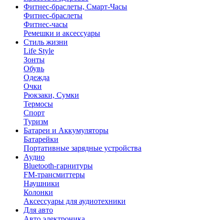
Фитнес-браслеты, Смарт-Часы
Фитнес-браслеты
Фитнес-часы
Ремешки и аксессуары
Стиль жизни
Life Style
Зонты
Обувь
Одежда
Очки
Рюкзаки, Сумки
Термосы
Спорт
Туризм
Батареи и Аккумуляторы
Батарейки
Портативные зарядные устройства
Аудио
Bluetooth-гарнитуры
FM-трансмиттеры
Наушники
Колонки
Аксессуары для аудиотехники
Для авто
Авто электроника