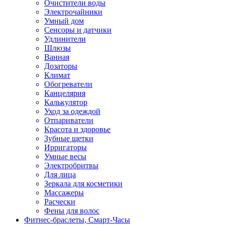
Очистители воды
Электрочайники
Умный дом
Сенсоры и датчики
Удлинители
Шлюзы
Ванная
Дозаторы
Климат
Обогреватели
Канцелярия
Калькулятор
Уход за одеждой
Отпариватели
Красота и здоровье
Зубные щетки
Ирригаторы
Умные весы
Электробритвы
Для лица
Зеркала для косметики
Массажеры
Расчески
Фены для волос
Фитнес-браслеты, Смарт-Часы