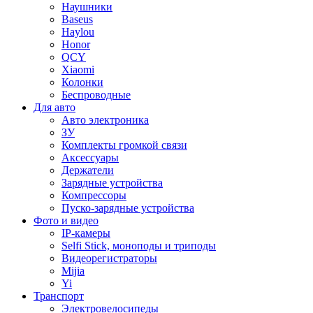
Наушники
Baseus
Haylou
Honor
QCY
Xiaomi
Колонки
Беспроводные
Для авто
Авто электроника
ЗУ
Комплекты громкой связи
Аксессуары
Держатели
Зарядные устройства
Компрессоры
Пуско-зарядные устройства
Фото и видео
IP-камеры
Selfi Stick, моноподы и триподы
Видеорегистраторы
Mijia
Yi
Транспорт
Электровелосипеды