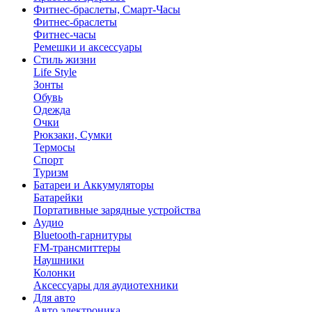
Фитнес-браслеты, Смарт-Часы
Фитнес-браслеты
Фитнес-часы
Ремешки и аксессуары
Стиль жизни
Life Style
Зонты
Обувь
Одежда
Очки
Рюкзаки, Сумки
Термосы
Спорт
Туризм
Батареи и Аккумуляторы
Батарейки
Портативные зарядные устройства
Аудио
Bluetooth-гарнитуры
FM-трансмиттеры
Наушники
Колонки
Аксессуары для аудиотехники
Для авто
Авто электроника