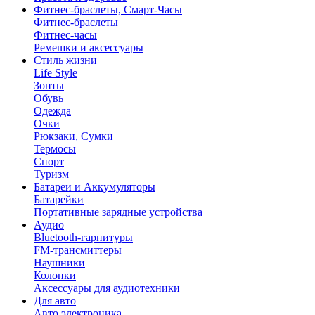
Фитнес-браслеты, Смарт-Часы
Фитнес-браслеты
Фитнес-часы
Ремешки и аксессуары
Стиль жизни
Life Style
Зонты
Обувь
Одежда
Очки
Рюкзаки, Сумки
Термосы
Спорт
Туризм
Батареи и Аккумуляторы
Батарейки
Портативные зарядные устройства
Аудио
Bluetooth-гарнитуры
FM-трансмиттеры
Наушники
Колонки
Аксессуары для аудиотехники
Для авто
Авто электроника