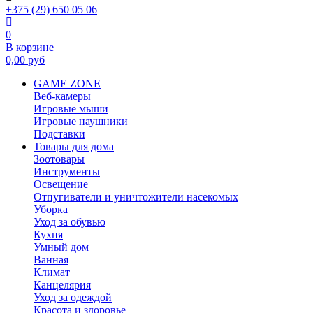
+375 (29) 650 05 06
0
В корзине
0,00
руб
GAME ZONE
Веб-камеры
Игровые мыши
Игровые наушники
Подставки
Товары для дома
Зоотовары
Инструменты
Освещение
Отпугиватели и уничтожители насекомых
Уборка
Уход за обувью
Кухня
Умный дом
Ванная
Климат
Канцелярия
Уход за одеждой
Красота и здоровье