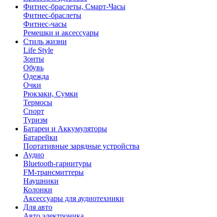
Фитнес-браслеты, Смарт-Часы
Фитнес-браслеты
Фитнес-часы
Ремешки и аксессуары
Стиль жизни
Life Style
Зонты
Обувь
Одежда
Очки
Рюкзаки, Сумки
Термосы
Спорт
Туризм
Батареи и Аккумуляторы
Батарейки
Портативные зарядные устройства
Аудио
Bluetooth-гарнитуры
FM-трансмиттеры
Наушники
Колонки
Аксессуары для аудиотехники
Для авто
Авто электроника