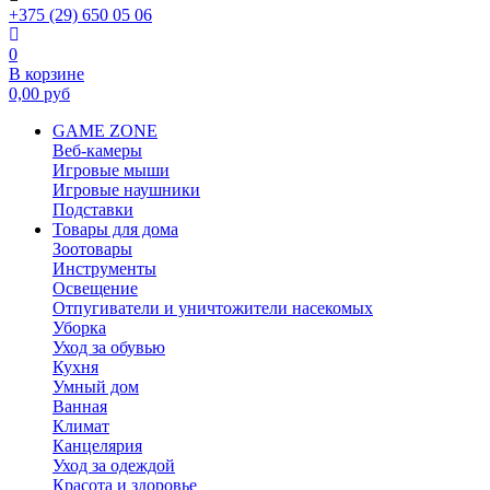
+375 (29) 650 05 06
0
В корзине
0,00
руб
GAME ZONE
Веб-камеры
Игровые мыши
Игровые наушники
Подставки
Товары для дома
Зоотовары
Инструменты
Освещение
Отпугиватели и уничтожители насекомых
Уборка
Уход за обувью
Кухня
Умный дом
Ванная
Климат
Канцелярия
Уход за одеждой
Красота и здоровье