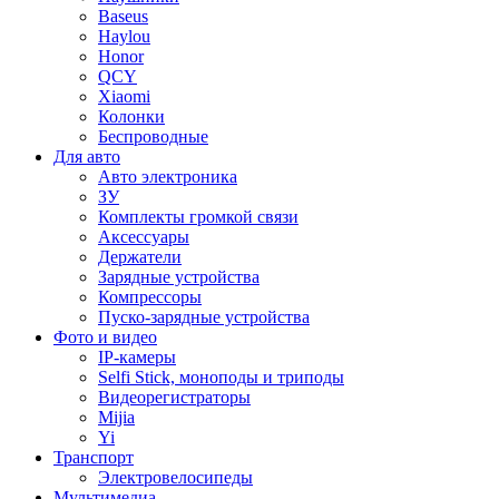
Baseus
Haylou
Honor
QCY
Xiaomi
Колонки
Беспроводные
Для авто
Авто электроника
ЗУ
Комплекты громкой связи
Аксессуары
Держатели
Зарядные устройства
Компрессоры
Пуско-зарядные устройства
Фото и видео
IP-камеры
Selfi Stick, моноподы и триподы
Видеорегистраторы
Mijia
Yi
Транспорт
Электровелосипеды
Мультимедиа