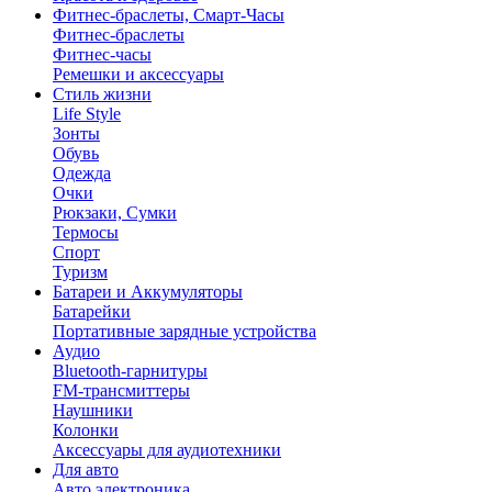
Фитнес-браслеты, Смарт-Часы
Фитнес-браслеты
Фитнес-часы
Ремешки и аксессуары
Стиль жизни
Life Style
Зонты
Обувь
Одежда
Очки
Рюкзаки, Сумки
Термосы
Спорт
Туризм
Батареи и Аккумуляторы
Батарейки
Портативные зарядные устройства
Аудио
Bluetooth-гарнитуры
FM-трансмиттеры
Наушники
Колонки
Аксессуары для аудиотехники
Для авто
Авто электроника