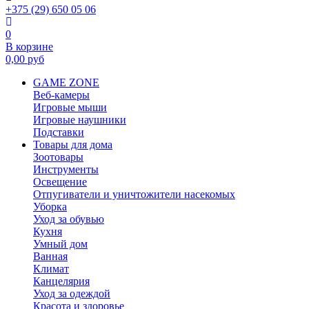
+375 (29) 650 05 06
0
В корзине
0,00
руб
GAME ZONE
Веб-камеры
Игровые мыши
Игровые наушники
Подставки
Товары для дома
Зоотовары
Инструменты
Освещение
Отпугиватели и уничтожители насекомых
Уборка
Уход за обувью
Кухня
Умный дом
Ванная
Климат
Канцелярия
Уход за одеждой
Красота и здоровье