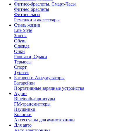
Фитнес-браслеты, Смарт-Часы
Фитнес-браслеты
Фитнес-часы
Ремешки и аксессуары
Стиль жизни
Life Style
Зонты
Обувь
Одежда
Очки
Рюкзаки, Сумки
Термосы
Спорт
Туризм
Батареи и Аккумуляторы
Батарейки
Портативные зарядные устройства
Аудио
Bluetooth-гарнитуры
FM-трансмиттеры
Наушники
Колонки
Аксессуары для аудиотехники
Для авто
Авто электроника