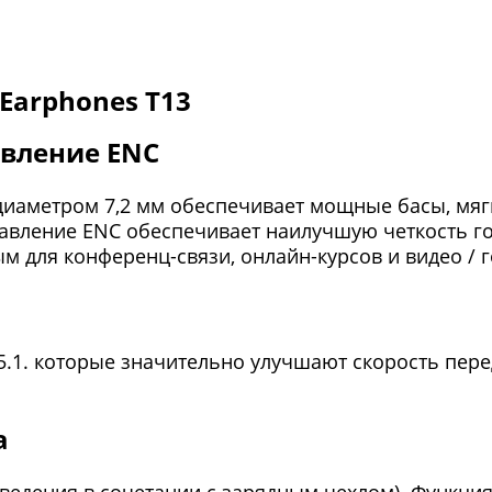
Earphones T13
авление ENC
иаметром 7,2 мм обеспечивает мощные басы, мягк
ление ENC обеспечивает наилучшую четкость гол
 для конференц-связи, онлайн-курсов и видео / г
5.1. которые значительно улучшают скорость пер
а
ведения в сочетании с зарядным чехлом). Функция