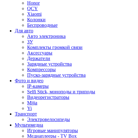
Honor
QCY
Xiaomi
Колонки
Беспроводные
Для авто
Авто электроника
ЗУ
Комплекты громкой связи
Аксессуары
Держатели
Зарядные устройства
Компрессоры
Пуско-зарядные устройства
Фото и видео
IP-камеры
Selfi Stick, моноподы и триподы
Видеорегистраторы
Mijia
Yi
Транспорт
Электровелосипеды
Мультимедиа
Игровые манипуляторы
Медиаплееры - TV Box