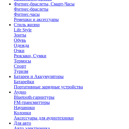
Фитнес-браслеты, Смарт-Часы
Фитнес-браслеты
Фитнес-часы
Ремешки и аксессуары
Стиль жизни
Life Style
Зонты
Обувь
Одежда
Очки
Рюкзаки, Сумки
Термосы
Спорт
Туризм
Батареи и Аккумуляторы
Батарейки
Портативные зарядные устройства
Аудио
Bluetooth-гарнитуры
FM-трансмиттеры
Наушники
Колонки
Аксессуары для аудиотехники
Для авто
Авто электроника