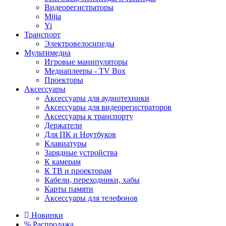
Видеорегистраторы
Mijia
Yi
Транспорт
Электровелосипеды
Мультимедиа
Игровые манипуляторы
Медиаплееры - TV Box
Проекторы
Аксессуары
Аксессуары для аудиотехники
Аксессуары для видеорегистраторов
Аксессуары к транспорту
Держатели
Для ПК и Ноутбуков
Клавиатуры
Зарядные устройства
К камерам
К ТВ и проекторам
Кабели, переходники, хабы
Карты памяти
Аксессуары для телефонов
Новинки
%
Распродажа