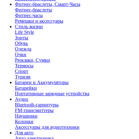
Фитнес-браслеты, Смарт-Часы
Фитнес-браслеты
Фитнес-часы
Ремешки и аксессуары
Стиль жизни
Life Style
Зонты
Обувь
Одежда
Очки
Рюкзаки, Сумки
Термосы
Спорт
Туризм
Батареи и Аккумуляторы
Батарейки
Портативные зарядные устройства
Аудио
Bluetooth-гарнитуры
FM-трансмиттеры
Наушники
Колонки
Аксессуары для аудиотехники
Для авто
Авто электроника