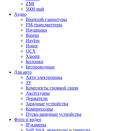
ZMI
5000 mah
Аудио
Bluetooth-гарнитуры
FM-трансмиттеры
Наушники
Baseus
Haylou
Honor
QCY
Xiaomi
Колонки
Беспроводные
Для авто
Авто электроника
ЗУ
Комплекты громкой связи
Аксессуары
Держатели
Зарядные устройства
Компрессоры
Пуско-зарядные устройства
Фото и видео
IP-камеры
Selfi Stick, моноподы и триподы