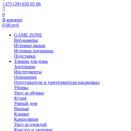
+375 (29) 650 05 06
0
В корзине
0,00
руб
GAME ZONE
Веб-камеры
Игровые мыши
Игровые наушники
Подставки
Товары для дома
Зоотовары
Инструменты
Освещение
Отпугиватели и уничтожители насекомых
Уборка
Уход за обувью
Кухня
Умный дом
Ванная
Климат
Канцелярия
Уход за одеждой
Красота и здоровье