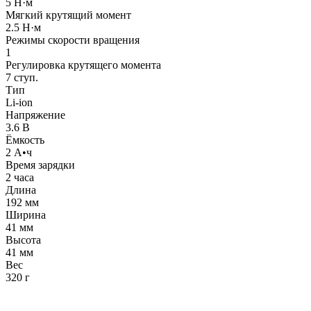
5 Н·м
Мягкий крутящий момент
2.5 Н·м
Режимы скорости вращения
1
Регулировка крутящего момента
7 ступ.
Тип
Li-ion
Напряжение
3.6 В
Ёмкость
2 А•ч
Время зарядки
2 часа
Длина
192 мм
Ширина
41 мм
Высота
41 мм
Вес
320 г