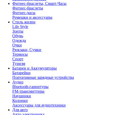
Фитнес-браслеты, Смарт-Часы
Фитнес-браслеты
Фитнес-часы
Ремешки и аксессуары
Стиль жизни
Life Style
Зонты
Обувь
Одежда
Очки
Рюкзаки, Сумки
Термосы
Спорт
Туризм
Батареи и Аккумуляторы
Батарейки
Портативные зарядные устройства
Аудио
Bluetooth-гарнитуры
FM-трансмиттеры
Наушники
Колонки
Аксессуары для аудиотехники
Для авто
Авто электроника