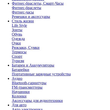
Фитнес-браслеты, Смарт-Часы
Фитнес-браслеты
Фитнес-часы
Ремешки и аксессуары
Стиль жизни
Life Style
Зонты
Обувь
Одежда
Очки
Рюкзаки, Сумки
Термосы
Спорт
Туризм
Батареи и Аккумуляторы
Батарейки
Портативные зарядные устройства
Аудио
Bluetooth-гарнитуры
FM-трансмиттеры
Наушники
Колонки
Аксессуары для аудиотехники
Для авто
Авто электроника