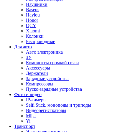
Наушники
Baseus
Haylou
Honor
QCY
Xiaomi
Колонки
Беспроводные
Для авто
Авто электроника
ЗУ
Комплекты громкой связи
Аксессуары
Держатели
Зарядные устройства
Компрессоры
Пуско-зарядные устройства
Фото и видео
IP-камеры
Selfi Stick, моноподы и триподы
Видеорегистраторы
Mijia
Yi
Транспорт
Электровелосипеды