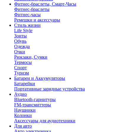
Фитнес-браслеты, Смарт-Часы
Фитнес-браслеты
Фитнес-часы
Ремешки и аксессуары
Стиль жизни
Life Style
Зонты
Обувь
Одежда
Очки
Рюкзаки, Сумки
Термосы
Спорт
Туризм
Батареи и Аккумуляторы
Батарейки
Портативные зарядные устройства
Аудио
Bluetooth-гарнитуры
FM-трансмиттеры
Наушники
Колонки
Аксессуары для аудиотехники
Для авто
Авто электроника