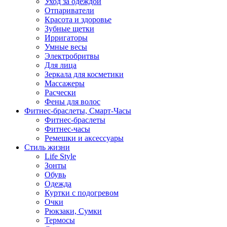
Уход за одеждой
Отпариватели
Красота и здоровье
Зубные щетки
Ирригаторы
Умные весы
Электробритвы
Для лица
Зеркала для косметики
Массажеры
Расчески
Фены для волос
Фитнес-браслеты, Смарт-Часы
Фитнес-браслеты
Фитнес-часы
Ремешки и аксессуары
Стиль жизни
Life Style
Зонты
Обувь
Одежда
Куртки с подогревом
Очки
Рюкзаки, Сумки
Термосы