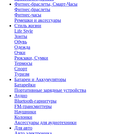
Фитнес-браслеты, Смарт-Часы
Фитнес-браслеты
Фитнес-часы
Ремешки и аксессуары
Стиль жизни
Life Style
Зонты
Обувь
Одежда
Очки
Рюкзаки, Сумки
Термосы
Спорт
Туризм
Батареи и Аккумуляторы
Батарейки
Портативные зарядные устройства
Аудио
Bluetooth-гарнитуры
FM-трансмиттеры
Наушники
Колонки
Аксессуары для аудиотехники
Для авто
Авто электроника