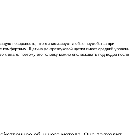
льзящую поверхность, что минимизирует любые неудобства при
ее комфортным. Щетина ультразвуковой щетки имеет средний уровень
во к влаге, поэтому его головку можно ополаскивать под водой после
действеннее обычного метода. Она подходит