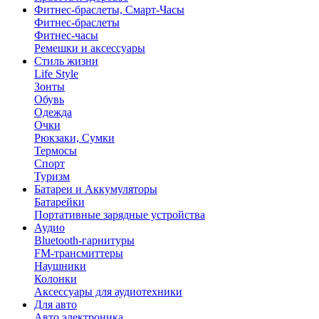
Фитнес-браслеты, Смарт-Часы
Фитнес-браслеты
Фитнес-часы
Ремешки и аксессуары
Стиль жизни
Life Style
Зонты
Обувь
Одежда
Очки
Рюкзаки, Сумки
Термосы
Спорт
Туризм
Батареи и Аккумуляторы
Батарейки
Портативные зарядные устройства
Аудио
Bluetooth-гарнитуры
FM-трансмиттеры
Наушники
Колонки
Аксессуары для аудиотехники
Для авто
Авто электроника