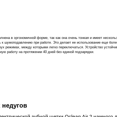
полнена в эргономичной форме, так как она очень тонкая и имеет неско
ь к шумоподавлению при работе. Это делает ее использование еще бол
двух режимах, между которыми легко переключаться.
Устройство устойчи
ную работу на протяжении 40 дней без единой подзарядки.
х недугов
ктрической зубной щетки Oclean Air 2 намного 