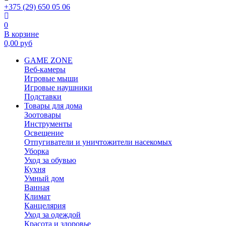
+375 (29) 650 05 06
0
В корзине
0,00
руб
GAME ZONE
Веб-камеры
Игровые мыши
Игровые наушники
Подставки
Товары для дома
Зоотовары
Инструменты
Освещение
Отпугиватели и уничтожители насекомых
Уборка
Уход за обувью
Кухня
Умный дом
Ванная
Климат
Канцелярия
Уход за одеждой
Красота и здоровье