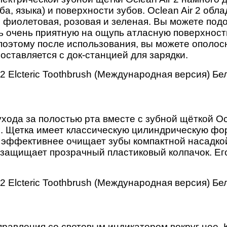
еба, языка) и поверхности зубов. Oclean Air 2 
, фиолетовая, розовая и зеленая. Вы можете под
 очень приятную на ощупь атласную поверхность 
оэтому после использования, вы можете ополосн
оставляется с док-станцией для зарядки.
хода за полостью рта вместе с зубной щёткой Oc
 Щетка имеет классическую цилиндрическую форм
о эффективнее очищает зубы компактной насадкой
 защищает прозрачный пластиковый колпачок. Его
правления со световым индикатором вокруг нее. 