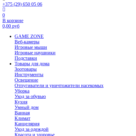
+375 (29) 650 05 06
0
В корзине
0,00
руб
GAME ZONE
Веб-камеры
Игровые мыши
Игровые наушники
Подставки
Товары для дома
Зоотовары
Инструменты
Освещение
Отпугиватели и уничтожители насекомых
Уборка
Уход за обувью
Кухня
Умный дом
Ванная
Климат
Канцелярия
Уход за одеждой
Красота и здоровье