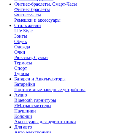
Фитнес-браслеты, Смарт-Часы
Фитнес-браслеты
Фитнес-часы
Ремешки и аксессуары
Стиль жизни
Life Style
Зонты
Обувь
Одежда
Очки
Рюкзаки, Сумки
Термосы
Спорт
Туризм
Батареи и Аккумуляторы
Батарейки
Портативные зарядные устройства
Аудио
Bluetooth-гарнитуры
FM-трансмиттеры
Наушники
Колонки
Аксессуары для аудиотехники
Для авто
Авто электроника