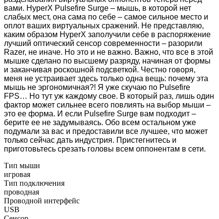
вами. HyperX Pulsefire Surge – мышь, в которой нет
слабых мест, она сама по себе – самое сильное место и
оплот ваших виртуальных сражений. Не представляю,
каким образом HyperX заполучили себе в распоряжение
лучший оптический сенсор современности – разорили
Razer, не иначе. Но это и не важно. Важно, что все в этой
мышке сделано по высшему разряду, начиная от формы
и заканчивая роскошной подсветкой. Честно говоря,
меня не устраивает здесь только одна вещь: почему эта
мышь не эргономичная?! Я уже скучаю по Pulsefire
FPS… Но тут уж каждому свое. В который раз, лишь один
фактор может сильнее всего повлиять на выбор мыши –
это ее форма. И если Pulsefire Surge вам подходит –
берите ее не задумываясь. Обо всем остальном уже
подумали за вас и предоставили все лучшее, что может
только сейчас дать индустрия. Пристегнитесь и
приготовьтесь срезать головы всем оппонентам в сети.
Тип мыши
игровая
Тип подключения
проводная
Проводной интерфейс
USB
Сенсор