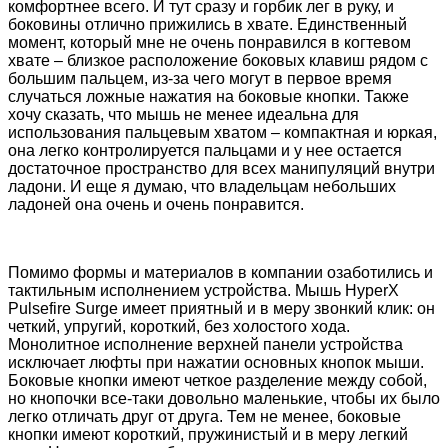
комфортнее всего. И тут сразу и горбик лег в руку, и
боковины отлично прижились в хвате. Единственный
момент, который мне не очень понравился в когтевом
хвате – близкое расположение боковых клавиш рядом с
большим пальцем, из-за чего могут в первое время
случаться ложные нажатия на боковые кнопки. Также
хочу сказать, что мышь не менее идеальна для
использования пальцевым хватом – компактная и юркая,
она легко контролируется пальцами и у нее остается
достаточное пространство для всех манипуляций внутри
ладони. И еще я думаю, что владельцам небольших
ладоней она очень и очень понравится.
Помимо формы и материалов в компании озаботились и
тактильным исполнением устройства. Мышь HyperX
Pulsefire Surge имеет приятный и в меру звонкий клик: он
четкий, упругий, короткий, без холостого хода.
Монолитное исполнение верхней панели устройства
исключает люфты при нажатии основных кнопок мыши.
Боковые кнопки имеют четкое разделение между собой,
но кнопочки все-таки довольно маленькие, чтобы их было
легко отличать друг от друга. Тем не менее, боковые
кнопки имеют короткий, пружинистый и в меру легкий