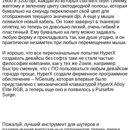
1600 и 3200 dpi, каждая из которых соответствует синему,
желтому и зеленому цвету светодиодной полосы, которая
буквально на секунду переключает свой цвет для
отображения текущего значения dpi. А еще у мыши
появился новый кабель. Он тоже завернут в тканевую
оплетку, но теперь он довольно легкий, очень гибкий и
пластичный. Ему буквально на лету можно задавать
любую форму и прокладывать так, как душе угодно, и он
практически незаметен при любых перемещениях мыши.
И хорошо, что все первоначальные попытки HyperX
создавать девайсы без софта таки не стали частью
философии компании, как у тех же Zowie, например.
Быстро смекнув, что с ПО пользоваться любым девайсом
гораздо проще, HyperX создали фирменное программное
обеспечение – NGenuity, которая впервые было
представлено с механической клавиатурой HyperX Alloy
Elite RGB, а теперь еще оно и появилось у Pulsefire
Surge.
Пожалуй, лучший инструмент для шутеров и
разделывания виртуальных оппонентов теперь перед