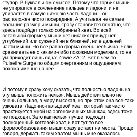
ступор. В буквальном смысле. Потому что горбик мыши
не упирается в сочленение пальцев и ладони, и не
упирается в самую нижнюю часть ладони – он
расположен чисто посередине. А учитывая не самые
большие размеры мыши, сразу становится понятно, что
здесь подойдет только собранный хват. Во всей
остальной форме у мыши нет никаких причуд: нет
углублений или сужений ни в ближней, ни в дальней
части мыши. Но все равно форма очень необычна. Если
сравнивать ее с какими-либо похожими моделями, то на
ум приходит лишь одна: Zowie ZA12. Вот в чем-то
Pulsefire Surge по общим очертаниям и ощущениям
похожа именно на нее.
И потому я сразу хочу сказать, что полностью ладонь на
эту мышь положить нельзя. Мышь действительно не
очень большая, в меру высокая, но при этом она все-таки
узковата. Ладонно-пальцевой хват, который так часто
практикуется мной на эргономичных мышках, здесь тоже
не подходит. Зато как нельзя лучше подходит
полноценный когтевой хват, и вот тут-то все
формообразования мыши сразу встают на места. Проще
говоря, держать таким хватом мышь мне оказалось