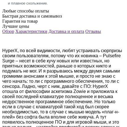
и плавное скольжение.
Любые способы оплаты
Быстрая доставка и самовывоз
Гарантия на товар
Лучшие цены
Обзор
Характеристики
Доставка и оплата
Отзывы
HyperX, по всей видимости, любят устраивать сюрпризы
своим пользователям, потому что их новинка – Pulsefire
Surge – несет в себе кучу новых или известных, но
приятных возможностей, раньше о которых никто и
подумать не мог. И я разрываюсь между двумя самыми
громкими анонсами к этой мышке, и просто не знаю с
чего начать: то ли с программного обеспечения, то ли с
сенсора. Ладно, черт с ним, давайте с ПО: HyperX
отошла от философии аскетизма Zowie и приложила к
своей последней клавиатуре полноценное и весьма
недурственное программное обеспечение. Но только
если в случае с клавиатурой такой ход был скорее
необходимостью, то в случае с мышью модель «плаг-н-
плей» без софта была вполне себе живуча. А тут
появилось полноценное ПО и для игровой мыши, и это