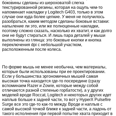
боковины сделаны из шероховатой слегка
текстурированной резины, которая на ощупь чем-то
напоминает накладки у Logitech G403, только в этом
случае они куда более цепкие. У меня не получилось
разобраться, каким методом сделаны боковые вставки:
напыление ли это, или же полноценные накладки,
поэтому сложно сказать, насколько их хватит, и как долго
они не будут стираться. И лишь пара деталей у мыши
выполнены из глянца: это боковые кнопки и кнопка
переключения dpi с небольшой участком,
расположенным после колеса.
По форме мышь не менее необычна, чем материалы,
которые были использованы при ее проектировании.
Если у большинства эргономичных мышей самая
высокая точка находится где-то посередине (сразу
вспоминаем Razer и Zowie, которые между собой
отличаются разной степенью горбатости), а у других
моделей вроде Roccat, Logitech и некоторых других идет
наплыв больше к задней части, то вот у HyperX Pulsefire
Surge все это где-то как-то между. Вроде и наплыв с
самой высокой точкой ближе к задней части, а ладонь от
такого исполнения при первой попытке хвата приходит в