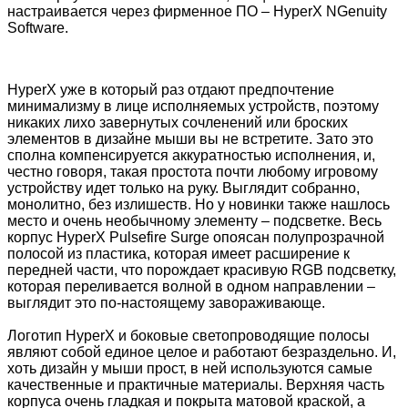
настраивается через фирменное ПО – HyperX NGenuity
Software.
HyperX уже в который раз отдают предпочтение
минимализму в лице исполняемых устройств, поэтому
никаких лихо завернутых сочленений или броских
элементов в дизайне мыши вы не встретите. Зато это
сполна компенсируется аккуратностью исполнения, и,
честно говоря, такая простота почти любому игровому
устройству идет только на руку. Выглядит собранно,
монолитно, без излишеств. Но у новинки также нашлось
место и очень необычному элементу – подсветке. Весь
корпус HyperX Pulsefire Surge опоясан полупрозрачной
полосой из пластика, которая имеет расширение к
передней части, что порождает красивую RGB подсветку,
которая переливается волной в одном направлении –
выглядит это по-настоящему завораживающе.
Логотип HyperX и боковые светопроводящие полосы
являют собой единое целое и работают безраздельно. И,
хоть дизайн у мыши прост, в ней используются самые
качественные и практичные материалы. Верхняя часть
корпуса очень гладкая и покрыта матовой краской, а