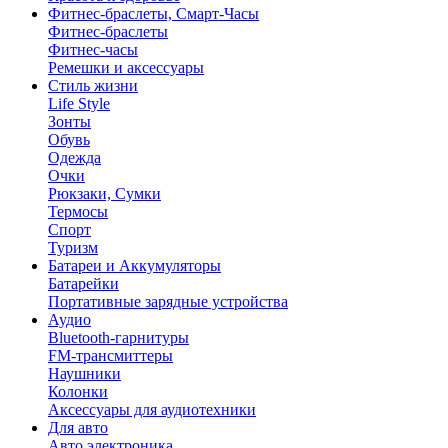
Фитнес-браслеты, Смарт-Часы
Фитнес-браслеты
Фитнес-часы
Ремешки и аксессуары
Стиль жизни
Life Style
Зонты
Обувь
Одежда
Очки
Рюкзаки, Сумки
Термосы
Спорт
Туризм
Батареи и Аккумуляторы
Батарейки
Портативные зарядные устройства
Аудио
Bluetooth-гарнитуры
FM-трансмиттеры
Наушники
Колонки
Аксессуары для аудиотехники
Для авто
Авто электроника