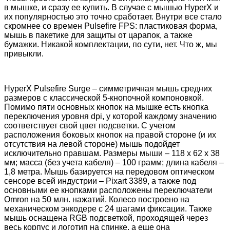
в мышке, и сразу ее купить. В случае с мышью HyperX и
их популярностью это точно сработает. Внутри все стало
скромнее со времен Pulsefire FPS: пластиковая форма,
мышь в пакетике для защиты от царапок, а также
бумажки. Никакой комплектации, по сути, нет. Что ж, мы
привыкли.
HyperX Pulsefire Surge – симметричная мышь средних
размеров с классической 5-кнопочной компоновкой.
Помимо пяти основных кнопок на мышке есть кнопка
переключения уровня dpi, у которой каждому значению
соответствует свой цвет подсветки. С учетом
расположения боковых кнопок на правой стороне (и их
отсутствия на левой стороне) мышь подойдет
исключительно правшам. Размеры мыши – 118 x 62 x 38
мм; масса (без учета кабеля) – 100 грамм; длина кабеля –
1,8 метра. Мышь базируется на передовом оптическом
сенсоре всей индустрии – Pixart 3389, а также под
основными ее кнопками расположены переключатели
Omron на 50 млн. нажатий. Колесо построено на
механическом энкодере с 24 шагами фиксации. Также
мышь оснащена RGB подсветкой, проходящей через
весь корпус и логотип на спинке, а еще она