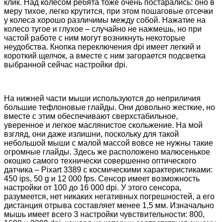
клик. Над колесом ребята тоже очень постарались: оно в
меру тихое, легко крутится, при этом пошаговые отсечки
у колеса хорошо различимы между собой. Нажатие на
колесо тугое и глухое – случайно не нажмешь, но при
частой работе с ним могут возникнуть некоторые
неудобства. Кнопка переключения dpi имеет легкий и
короткий щелчок, а вместе с ним загорается подсветка
выбранной сейчас настройки dpi.
На нижней части мыши используются до неприличия
большие тефлоновые глайды. Они довольно жесткие, но
вместе с этим обеспечивают сверхстабильное,
уверенное и легкое маслянистое скольжение. На мой
взгляд, они даже излишни, поскольку для такой
небольшой мыши с малой массой вовсе не нужны такие
огромные глайды. Здесь же расположено малюсенькое
окошко самого технически совершенно оптического
датчика – Pixart 3389 с космическими характеристиками:
450 ips, 50 g и 12 000 fps. Сенсор имеет возможность
настройки от 100 до 16 000 dpi. У этого сенсора,
разумеется, нет никаких негативных погрешностей, а его
дистанция отрыва составляет менее 1,5 мм. Изначально
мышь имеет всего 3 настройки чувствительности: 800,