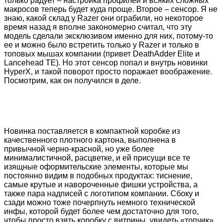
только радует – настройка профилей и всяких сложных
макросов теперь будет куда проще. Второе – сенсор. Я не
знаю, какой склад у Razer они ограбили, но некоторое
время назад я вполне закономерно считал, что эту
модель сделали эксклюзивом именно для них, потому-то
ее и можно было встретить только у Razer и только в
топовых мышах компании (привет DeathAdder Elite и
Lancehead TE). Но этот сенсор попал и внутрь новинки
HyperX, и такой поворот просто поражает воображение.
Посмотрим, как он получился в деле.
Новинка поставляется в компактной коробке из
качественного плотного картона, выполнена в
привычной черно-красной, но уже более
минималистичной, расцветке, и ей присущи все те
изящные оформительские элементы, которые мы
постоянно видим в подобных продуктах: тиснение,
самые крутые и навороченные фишки устройства, а
также пара надписей с логотипом компании. Сбоку и
сзади можно тоже почерпнуть немного технической
инфы, которой будет более чем достаточно для того,
чтобы просто взять коробку с витрины, увидеть «топчик»