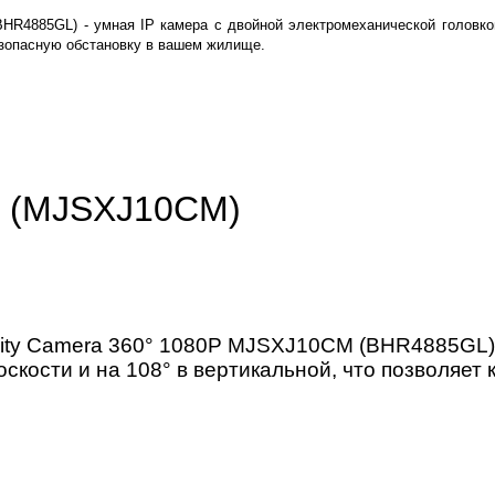
BHR4885GL) - умная IP камера с двойной электромеханической головко
езопасную обстановку в вашем жилище.
p (MJSXJ10CM)
rity Camera 360° 1080P MJSXJ10CM (BHR4885GL)
скости и на 108° в вертикальной, что позволяе