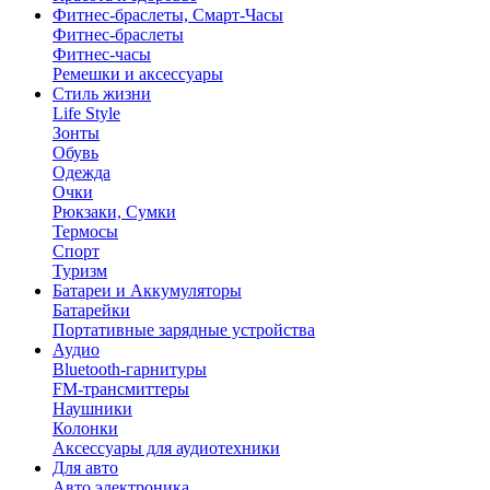
Фитнес-браслеты, Смарт-Часы
Фитнес-браслеты
Фитнес-часы
Ремешки и аксессуары
Стиль жизни
Life Style
Зонты
Обувь
Одежда
Очки
Рюкзаки, Сумки
Термосы
Спорт
Туризм
Батареи и Аккумуляторы
Батарейки
Портативные зарядные устройства
Аудио
Bluetooth-гарнитуры
FM-трансмиттеры
Наушники
Колонки
Аксессуары для аудиотехники
Для авто
Авто электроника