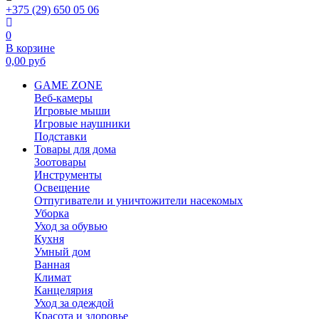
+375 (29) 650 05 06
0
В корзине
0,00
руб
GAME ZONE
Веб-камеры
Игровые мыши
Игровые наушники
Подставки
Товары для дома
Зоотовары
Инструменты
Освещение
Отпугиватели и уничтожители насекомых
Уборка
Уход за обувью
Кухня
Умный дом
Ванная
Климат
Канцелярия
Уход за одеждой
Красота и здоровье