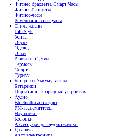
Фитнес-браслеты, Смарт-Часы
Фитнес-браслеты
Фитнес-часы
Ремешки и аксессуары
Стиль жизни
Life Style
Зонты
Обувь
Одежда
Очки
Рюкзаки, Сумки
Термосы
Спорт
Туризм
Батареи и Аккумуляторы
Батарейки
Портативные зарядные устройства
Аудио
Bluetooth-гарнитуры
FM-трансмиттеры
Наушники
Колонки
Аксессуары для аудиотехники
Для авто
Авто электроника