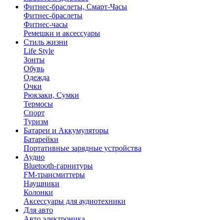
Фитнес-браслеты, Смарт-Часы
Фитнес-браслеты
Фитнес-часы
Ремешки и аксессуары
Стиль жизни
Life Style
Зонты
Обувь
Одежда
Очки
Рюкзаки, Сумки
Термосы
Спорт
Туризм
Батареи и Аккумуляторы
Батарейки
Портативные зарядные устройства
Аудио
Bluetooth-гарнитуры
FM-трансмиттеры
Наушники
Колонки
Аксессуары для аудиотехники
Для авто
Авто электроника