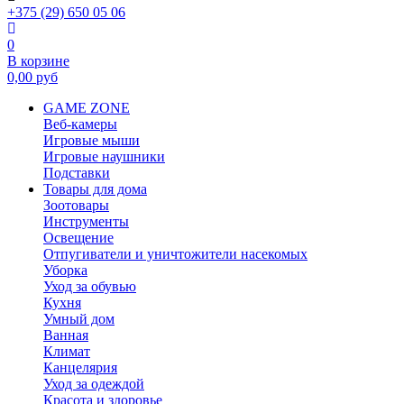
+375 (29) 650 05 06
0
В корзине
0,00
руб
GAME ZONE
Веб-камеры
Игровые мыши
Игровые наушники
Подставки
Товары для дома
Зоотовары
Инструменты
Освещение
Отпугиватели и уничтожители насекомых
Уборка
Уход за обувью
Кухня
Умный дом
Ванная
Климат
Канцелярия
Уход за одеждой
Красота и здоровье