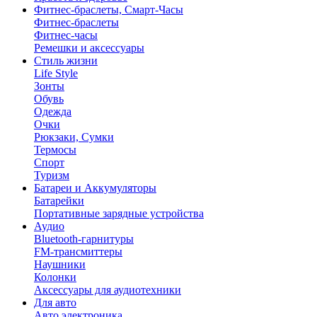
Фитнес-браслеты, Смарт-Часы
Фитнес-браслеты
Фитнес-часы
Ремешки и аксессуары
Стиль жизни
Life Style
Зонты
Обувь
Одежда
Очки
Рюкзаки, Сумки
Термосы
Спорт
Туризм
Батареи и Аккумуляторы
Батарейки
Портативные зарядные устройства
Аудио
Bluetooth-гарнитуры
FM-трансмиттеры
Наушники
Колонки
Аксессуары для аудиотехники
Для авто
Авто электроника