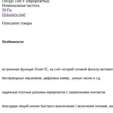
Гнездо Тип F (евророзетка)
Номинальная частота
50 Гц
Показать ещё
Описание товара
Особенности
встроенная функция Smart IC, за счет которой сетевой фильтр автома
беспроводных наушников, цифровых камер , умных часов и т.д.
надежные плотные разъемы евророзеток с заземлением контактов
благодаря общей кнопке быстрого выключения / включения питания, в