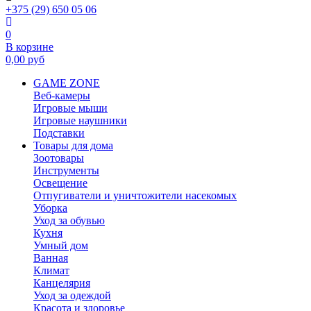
+375 (29) 650 05 06
0
В корзине
0,00
руб
GAME ZONE
Веб-камеры
Игровые мыши
Игровые наушники
Подставки
Товары для дома
Зоотовары
Инструменты
Освещение
Отпугиватели и уничтожители насекомых
Уборка
Уход за обувью
Кухня
Умный дом
Ванная
Климат
Канцелярия
Уход за одеждой
Красота и здоровье