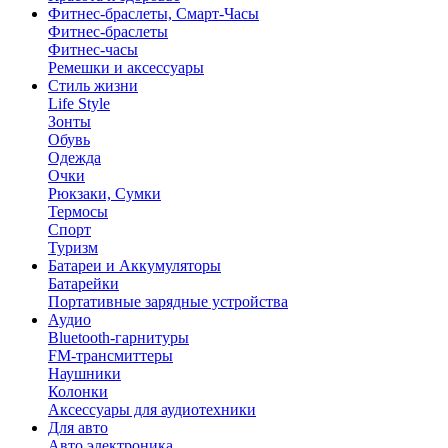
Фитнес-браслеты, Смарт-Часы
Фитнес-браслеты
Фитнес-часы
Ремешки и аксессуары
Стиль жизни
Life Style
Зонты
Обувь
Одежда
Очки
Рюкзаки, Сумки
Термосы
Спорт
Туризм
Батареи и Аккумуляторы
Батарейки
Портативные зарядные устройства
Аудио
Bluetooth-гарнитуры
FM-трансмиттеры
Наушники
Колонки
Аксессуары для аудиотехники
Для авто
Авто электроника