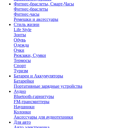
Фитнес-браслеты, Смарт-Часы
Фитнес-браслеты
Фитнес-часы
Ремешки и аксессуары
Стиль жизни
Life Style
Зонты
Обувь
Одежда
Очки
Рюкзаки, Сумки
Термосы
Спорт
Туризм
Батареи и Аккумуляторы
Батарейки
Портативные зарядные устройства
Аудио
Bluetooth-гарнитуры
FM-трансмиттеры
Наушники
Колонки
Аксессуары для аудиотехники
Для авто
Авто электроника