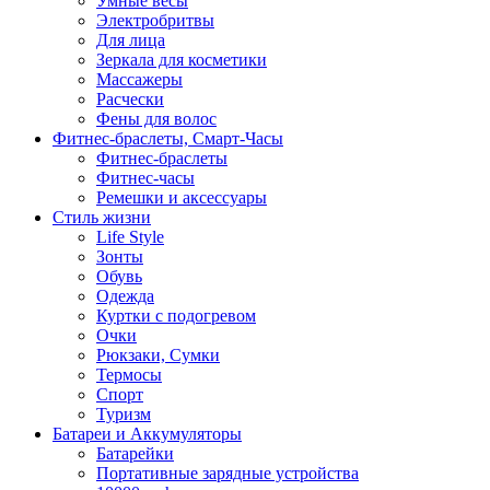
Умные весы
Электробритвы
Для лица
Зеркала для косметики
Массажеры
Расчески
Фены для волос
Фитнес-браслеты, Смарт-Часы
Фитнес-браслеты
Фитнес-часы
Ремешки и аксессуары
Стиль жизни
Life Style
Зонты
Обувь
Одежда
Куртки с подогревом
Очки
Рюкзаки, Сумки
Термосы
Спорт
Туризм
Батареи и Аккумуляторы
Батарейки
Портативные зарядные устройства