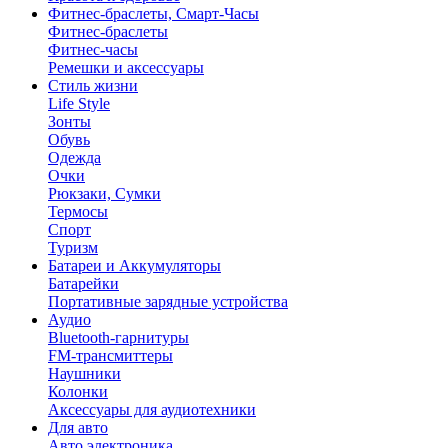
Фитнес-браслеты, Смарт-Часы
Фитнес-браслеты
Фитнес-часы
Ремешки и аксессуары
Стиль жизни
Life Style
Зонты
Обувь
Одежда
Очки
Рюкзаки, Сумки
Термосы
Спорт
Туризм
Батареи и Аккумуляторы
Батарейки
Портативные зарядные устройства
Аудио
Bluetooth-гарнитуры
FM-трансмиттеры
Наушники
Колонки
Аксессуары для аудиотехники
Для авто
Авто электроника