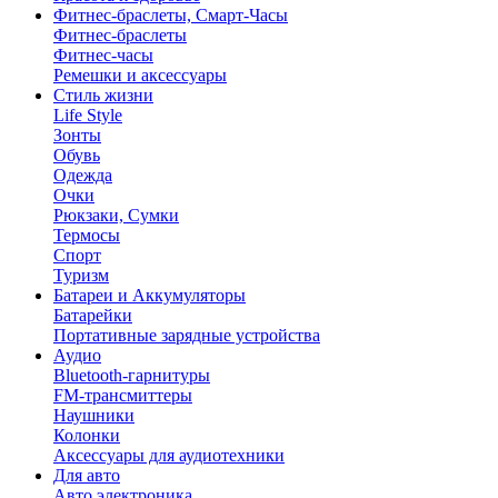
Фитнес-браслеты, Смарт-Часы
Фитнес-браслеты
Фитнес-часы
Ремешки и аксессуары
Стиль жизни
Life Style
Зонты
Обувь
Одежда
Очки
Рюкзаки, Сумки
Термосы
Спорт
Туризм
Батареи и Аккумуляторы
Батарейки
Портативные зарядные устройства
Аудио
Bluetooth-гарнитуры
FM-трансмиттеры
Наушники
Колонки
Аксессуары для аудиотехники
Для авто
Авто электроника