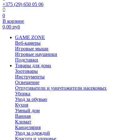
+375 (29) 650 05 06
0
В корзине
0,00
руб
GAME ZONE
Веб-камеры
Игровые мыши
Игровые наушники
Подставки
Товары для дома
Зоотовары
Инструменты
Освещение
Отпугиватели и уничтожители насекомых
Уборка
Уход за обувью
Кухня
Умный дом
Ванная
Климат
Канцелярия
Уход за одеждой
Красота и здоровье