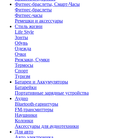
Фитнес-браслеты, Смарт-Часы
Фитнес-браслеты
Фитнес-часы
Ремешки и аксессуары
Стиль жизни
Life Style
Зонты
Обувь
Одежда
Очки
Рюкзаки, Сумки
Термосы
Спорт
Туризм
Батареи и Аккумуляторы
Батарейки
Портативные зарядные устройства
Аудио
Bluetooth-гарнитуры
FM-трансмиттеры
Наушники
Колонки
Аксессуары для аудиотехники
Для авто
Авто электроника