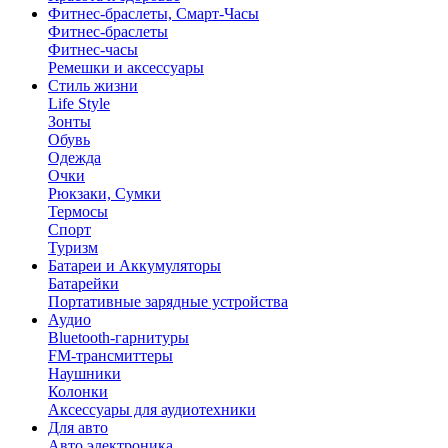
Фитнес-браслеты, Смарт-Часы
Фитнес-браслеты
Фитнес-часы
Ремешки и аксессуары
Стиль жизни
Life Style
Зонты
Обувь
Одежда
Очки
Рюкзаки, Сумки
Термосы
Спорт
Туризм
Батареи и Аккумуляторы
Батарейки
Портативные зарядные устройства
Аудио
Bluetooth-гарнитуры
FM-трансмиттеры
Наушники
Колонки
Аксессуары для аудиотехники
Для авто
Авто электроника