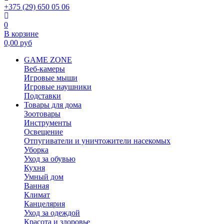
+375 (29) 650 05 06
0
В корзине
0,00
руб
GAME ZONE
Веб-камеры
Игровые мыши
Игровые наушники
Подставки
Товары для дома
Зоотовары
Инструменты
Освещение
Отпугиватели и уничтожители насекомых
Уборка
Уход за обувью
Кухня
Умный дом
Ванная
Климат
Канцелярия
Уход за одеждой
Красота и здоровье