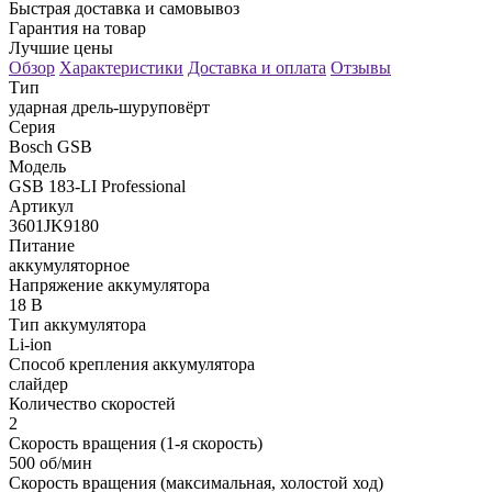
Быстрая доставка и самовывоз
Гарантия на товар
Лучшие цены
Обзор
Характеристики
Доставка и оплата
Отзывы
Тип
ударная дрель‑шуруповёрт
Серия
Bosch GSB
Модель
GSB 183‑LI Professional
Артикул
3601JK9180
Питание
аккумуляторное
Напряжение аккумулятора
18 В
Тип аккумулятора
Li‑ion
Способ крепления аккумулятора
слайдер
Количество скоростей
2
Скорость вращения (1‑я скорость)
500 об/мин
Скорость вращения (максимальная, холостой ход)