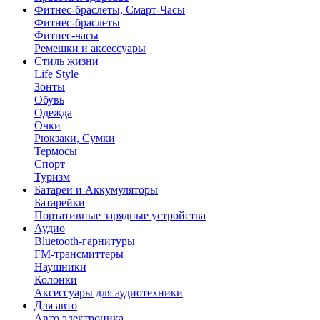
Фитнес-браслеты, Смарт-Часы
Фитнес-браслеты
Фитнес-часы
Ремешки и аксессуары
Стиль жизни
Life Style
Зонты
Обувь
Одежда
Очки
Рюкзаки, Сумки
Термосы
Спорт
Туризм
Батареи и Аккумуляторы
Батарейки
Портативные зарядные устройства
Аудио
Bluetooth-гарнитуры
FM-трансмиттеры
Наушники
Колонки
Аксессуары для аудиотехники
Для авто
Авто электроника