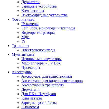
Держатели
Зарядные устройства
Компрессоры
Пуско-зарядные устройства
Фото и видео
IP-камеры
Selfi Stick, моноподы и триподы
Видеорегистраторы
Mijia
Yi
Транспорт
Электровелосипеды
Мультимедиа
Игровые манипуляторы
Медиаплееры - TV Box
Проекторы
Аксессуары
Аксессуары для аудиотехники
Аксессуары для видеорегистраторов
Аксессуары к транспорту
Держатели
Для ПК и Ноутбуков
Клавиатуры
Зарядные устройства
К камерам