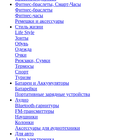
Фитнес-браслеты, Смарт-Часы
Фитнес-браслеты
Фитнес-часы
Ремешки и аксессуары
Стиль жизни
Life Style
Зонты
Обувь
Одежда
Очки
Рюкзаки, Сумки
Термосы
Спорт
Туризм
Батареи и Аккумуляторы
Батарейки
Портативные зарядные устройства
Аудио
Bluetooth-гарнитуры
FM-трансмиттеры
Наушники
Колонки
Аксессуары для аудиотехники
Для авто
Авто электроника