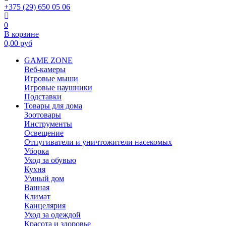
+375 (29) 650 05 06
0
В корзине
0,00
руб
GAME ZONE
Веб-камеры
Игровые мыши
Игровые наушники
Подставки
Товары для дома
Зоотовары
Инструменты
Освещение
Отпугиватели и уничтожители насекомых
Уборка
Уход за обувью
Кухня
Умный дом
Ванная
Климат
Канцелярия
Уход за одеждой
Красота и здоровье