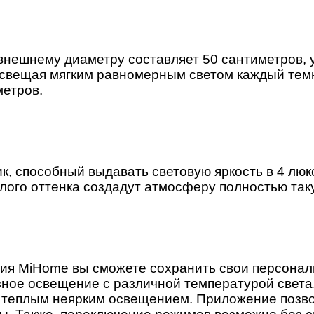
нешнему диаметру составляет 50 сантиметров, ум
освещая мягким равномерным светом каждый тем
метров.
ик, способный выдавать световую яркость в 4 лю
клого оттенка создадут атмосферу полностью таку
я MiHome вы сможете сохранить свои персональ
зное освещение с различной температурой света.
д теплым неярким освещением. Приложение позво