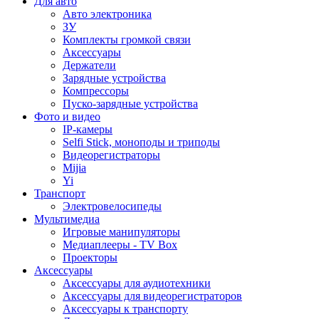
Для авто
Авто электроника
ЗУ
Комплекты громкой связи
Аксессуары
Держатели
Зарядные устройства
Компрессоры
Пуско-зарядные устройства
Фото и видео
IP-камеры
Selfi Stick, моноподы и триподы
Видеорегистраторы
Mijia
Yi
Транспорт
Электровелосипеды
Мультимедиа
Игровые манипуляторы
Медиаплееры - TV Box
Проекторы
Аксессуары
Аксессуары для аудиотехники
Аксессуары для видеорегистраторов
Аксессуары к транспорту