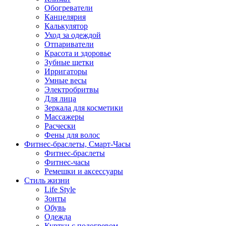
Обогреватели
Канцелярия
Калькулятор
Уход за одеждой
Отпариватели
Красота и здоровье
Зубные щетки
Ирригаторы
Умные весы
Электробритвы
Для лица
Зеркала для косметики
Массажеры
Расчески
Фены для волос
Фитнес-браслеты, Смарт-Часы
Фитнес-браслеты
Фитнес-часы
Ремешки и аксессуары
Стиль жизни
Life Style
Зонты
Обувь
Одежда
Куртки с подогревом