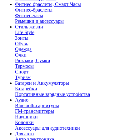
Фитнес-браслеты, Смарт-Часы
Фитнес-браслеты
Фитнес-часы
Ремешки и аксессуары
Стиль жизни
Life Style
Зонты
Обувь
Одежда
Очки
Рюкзаки, Сумки
Термосы
Спорт
Туризм
Батареи и Аккумуляторы
Батарейки
Портативные зарядные устройства
Аудио
Bluetooth-гарнитуры
FM-трансмиттеры
Наушники
Колонки
Аксессуары для аудиотехники
Для авто
Авто электроника