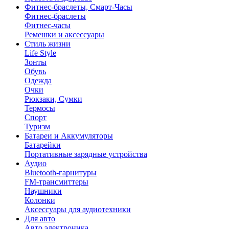
Фитнес-браслеты, Смарт-Часы
Фитнес-браслеты
Фитнес-часы
Ремешки и аксессуары
Стиль жизни
Life Style
Зонты
Обувь
Одежда
Очки
Рюкзаки, Сумки
Термосы
Спорт
Туризм
Батареи и Аккумуляторы
Батарейки
Портативные зарядные устройства
Аудио
Bluetooth-гарнитуры
FM-трансмиттеры
Наушники
Колонки
Аксессуары для аудиотехники
Для авто
Авто электроника