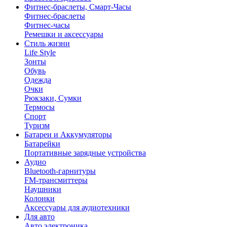
Фитнес-браслеты, Смарт-Часы
Фитнес-браслеты
Фитнес-часы
Ремешки и аксессуары
Стиль жизни
Life Style
Зонты
Обувь
Одежда
Очки
Рюкзаки, Сумки
Термосы
Спорт
Туризм
Батареи и Аккумуляторы
Батарейки
Портативные зарядные устройства
Аудио
Bluetooth-гарнитуры
FM-трансмиттеры
Наушники
Колонки
Аксессуары для аудиотехники
Для авто
Авто электроника