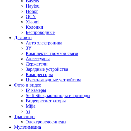
Baseus
Haylou
Honor
QCY
Xiaomi
Колонки
Беспроводные
Для авто
Авто электроника
ЗУ
Комплекты громкой связи
Аксессуары
Держатели
Зарядные устройства
Компрессоры
Пуско-зарядные устройства
Фото и видео
IP-камеры
Selfi Stick, моноподы и триподы
Видеорегистраторы
Mijia
Yi
Транспорт
Электровелосипеды
Мультимедиа