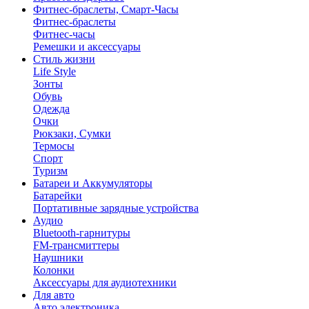
Фитнес-браслеты, Смарт-Часы
Фитнес-браслеты
Фитнес-часы
Ремешки и аксессуары
Стиль жизни
Life Style
Зонты
Обувь
Одежда
Очки
Рюкзаки, Сумки
Термосы
Спорт
Туризм
Батареи и Аккумуляторы
Батарейки
Портативные зарядные устройства
Аудио
Bluetooth-гарнитуры
FM-трансмиттеры
Наушники
Колонки
Аксессуары для аудиотехники
Для авто
Авто электроника