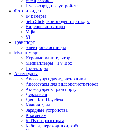
Компрессоры
Пуско-зарядные устройства
Фото и видео
IP-камеры
Selfi Stick, моноподы и триподы
Видеорегистраторы
Mijia
Yi
Транспорт
Электровелосипеды
Мультимедиа
Игровые манипуляторы
Медиаплееры - TV Box
Проекторы
Аксессуары
Аксессуары для аудиотехники
Аксессуары для видеорегистраторов
Аксессуары к транспорту
Держатели
Для ПК и Ноутбуков
Клавиатуры
Зарядные устройства
К камерам
К ТВ и проекторам
Кабели, переходники, хабы