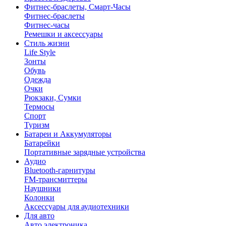
Фитнес-браслеты, Смарт-Часы
Фитнес-браслеты
Фитнес-часы
Ремешки и аксессуары
Стиль жизни
Life Style
Зонты
Обувь
Одежда
Очки
Рюкзаки, Сумки
Термосы
Спорт
Туризм
Батареи и Аккумуляторы
Батарейки
Портативные зарядные устройства
Аудио
Bluetooth-гарнитуры
FM-трансмиттеры
Наушники
Колонки
Аксессуары для аудиотехники
Для авто
Авто электроника