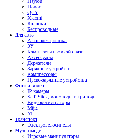
Haylou
Honor
QCY
Xiaomi
Колонки
Беспроводные
Для авто
Авто электроника
ЗУ
Комплекты громкой связи
Аксессуары
Держатели
Зарядные устройства
Компрессоры
Пуско-зарядные устройства
Фото и видео
IP-камеры
Selfi Stick, моноподы и триподы
Видеорегистраторы
Mijia
Yi
Транспорт
Электровелосипеды
Мультимедиа
Игровые манипуляторы