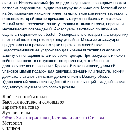
силикон. Непромокаемый футляр для наушников с зарядным портом 
позволит подзаряжать аудио гарнитуру не снимая его. Матовый case 
на беспроводные наушники имеет специальное крепление застежку, с 
помощью которой можно прикрепить гаджет на брелок или рюкзак. 
Мягкий чехол обеспечит защиту техники от пыли и грязи, царапин и 
механических повреждений. Аксессуары тактильно приятные на 
ощупь с покрытием soft toutch. Универсальные товары на электронику 
плотно облегают корпус и крышку девайса. Мужские аксессуары 
представлены в различных ярких цветах на любой вкус. 
Водоотталкивающее устройство для хранения техники обеспечит 
защиту от попадания влаги во время дождя. Противоударный чехол 
кейс не выгорает и не тускнеет со временем, что обеспечит 
долговечное использование. Красивый бокс в индивидуальной 
упаковке милый подарок для девушки, женщин или подруге. Тонкий 
держатель станет стильным дополнением к Вашему образу. 
Ударопрочный чехольчик надёжный и нескользящий. Гладкий карман 
под блютуз наушники без запаха резины.
Любые способы оплаты
Быстрая доставка и самовывоз
Гарантия на товар
Лучшие цены
Обзор
Характеристики
Доставка и оплата
Отзывы
Материал
Силикон