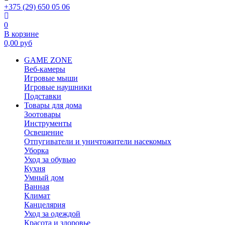
+375 (29) 650 05 06
0
В корзине
0,00
руб
GAME ZONE
Веб-камеры
Игровые мыши
Игровые наушники
Подставки
Товары для дома
Зоотовары
Инструменты
Освещение
Отпугиватели и уничтожители насекомых
Уборка
Уход за обувью
Кухня
Умный дом
Ванная
Климат
Канцелярия
Уход за одеждой
Красота и здоровье