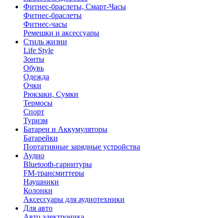
Фитнес-браслеты, Смарт-Часы
Фитнес-браслеты
Фитнес-часы
Ремешки и аксессуары
Стиль жизни
Life Style
Зонты
Обувь
Одежда
Очки
Рюкзаки, Сумки
Термосы
Спорт
Туризм
Батареи и Аккумуляторы
Батарейки
Портативные зарядные устройства
Аудио
Bluetooth-гарнитуры
FM-трансмиттеры
Наушники
Колонки
Аксессуары для аудиотехники
Для авто
Авто электроника