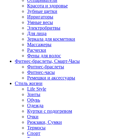
Отпариватели
Красота и здоровье
Зубные щетки
Ирригаторы
Умные весы
Электробритвы
Для лица
Зеркала для косметики
Массажеры
Расчески
Фены для волос
Фитнес-браслеты, Смарт-Часы
Фитнес-браслеты
Фитнес-часы
Ремешки и аксессуары
Стиль жизни
Life Style
Зонты
Обувь
Одежда
Куртки с подогревом
Очки
Рюкзаки, Сумки
Термосы
Спорт