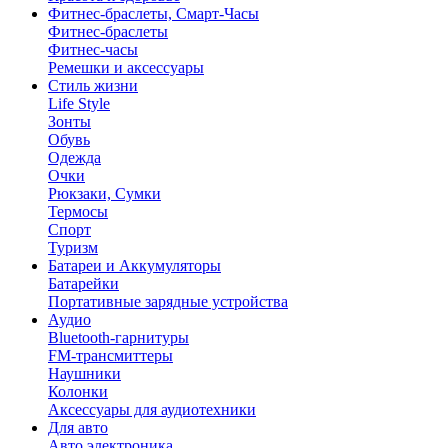
Фитнес-браслеты, Смарт-Часы
Фитнес-браслеты
Фитнес-часы
Ремешки и аксессуары
Стиль жизни
Life Style
Зонты
Обувь
Одежда
Очки
Рюкзаки, Сумки
Термосы
Спорт
Туризм
Батареи и Аккумуляторы
Батарейки
Портативные зарядные устройства
Аудио
Bluetooth-гарнитуры
FM-трансмиттеры
Наушники
Колонки
Аксессуары для аудиотехники
Для авто
Авто электроника