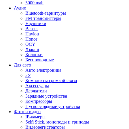
5000 mah
Аудио
Bluetooth-гарнитуры
FM-трансмиттеры
Наушники
Baseus
Haylou
Honor
QCY
Xiaomi
Колонки
Беспроводные
Для авто
Авто электроника
ЗУ
Комплекты громкой связи
Аксессуары
Держатели
Зарядные устройства
Компрессоры
Пуско-зарядные устройства
Фото и видео
IP-камеры
Selfi Stick, моноподы и триподы
Видеорегистраторы