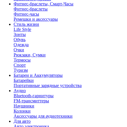
Фитнес-браслеты, Смарт-Часы
Фитнес-браслеты
Фитнес-часы
Ремешки и аксессуары
Стиль жизни
Life Style
Зонты
Обувь
Одежда
Очки
Рюкзаки, Сумки
Термосы
Спорт
Туризм
Батареи и Аккумуляторы
Батарейки
Портативные зарядные устройства
Аудио
Bluetooth-гарнитуры
FM-трансмиттеры
Наушники
Колонки
Аксессуары для аудиотехники
Для авто
Авто электроника