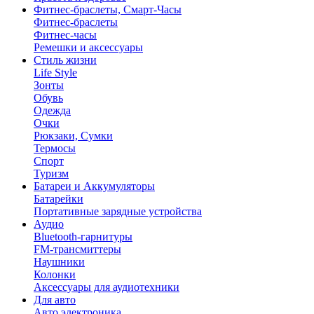
Фитнес-браслеты, Смарт-Часы
Фитнес-браслеты
Фитнес-часы
Ремешки и аксессуары
Стиль жизни
Life Style
Зонты
Обувь
Одежда
Очки
Рюкзаки, Сумки
Термосы
Спорт
Туризм
Батареи и Аккумуляторы
Батарейки
Портативные зарядные устройства
Аудио
Bluetooth-гарнитуры
FM-трансмиттеры
Наушники
Колонки
Аксессуары для аудиотехники
Для авто
Авто электроника