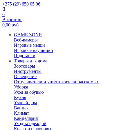
+375 (29) 650 05 06
0
В корзине
0,00
руб
GAME ZONE
Веб-камеры
Игровые мыши
Игровые наушники
Подставки
Товары для дома
Зоотовары
Инструменты
Освещение
Отпугиватели и уничтожители насекомых
Уборка
Уход за обувью
Кухня
Умный дом
Ванная
Климат
Канцелярия
Уход за одеждой
Красота и здоровье